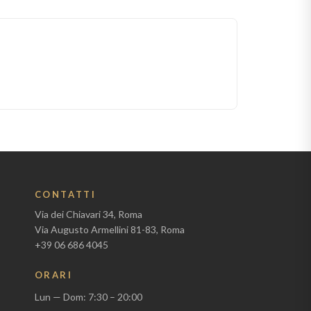
Dolci
Tartufo dolce nero
€
16,00
AGGIUNGI
CONTATTI
Via dei Chiavari 34, Roma
Via Augusto Armellini 81-83, Roma
+39 06 686 4045
ORARI
Lun — Dom: 7:30 – 20:00