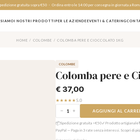
edizione gratuita sopra €50 · Ordina entro le 14:00 per consegna in giornata a Rom
 SIAMO
I NOSTRI PRODOTTI
PER LE AZIENDE
EVENTI & CATERING
CONTA
HOME /
COLOMBE
/ COLOMBA PERE E CIOCCOLATO 1KG
COLOMBE
Colomba pere e C
€
37,00
★★★★★
5.0
−
+
AGGIUNGI AL CARRE
📦
✓
Spedizione gratuita >€50
Prodotto artigianale
PayPal — Paga in 3 rate senza interessi. Scopri di pi