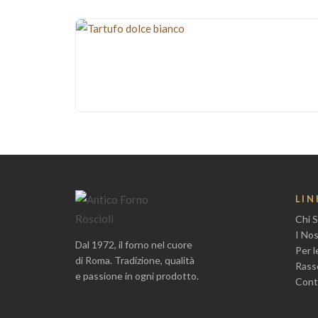
Dolci
Tartufo dolce bian
€
16,50
AGGIUNGI
LIN
Chi 
I Nos
Dal 1972, il forno nel cuore
Per 
di Roma. Tradizione, qualità
Rass
e passione in ogni prodotto.
Cont