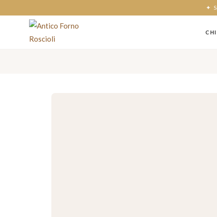
✦ Sp
CHI