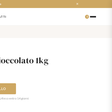
a
✕
TTI
0
ioccolato 1kg
LLO
↻
Reso entro 14 giorni
ù