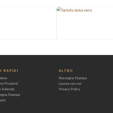
co
K RAPIDI
ALTRO
Siamo
Rassegna Stampa
tri Prodotti
Lavora con noi
le Aziende
Privacy Policy
egna Stampa
atti